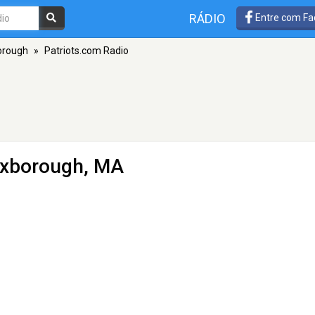
RÁDIO
Entre com Fa
orough
»
Patriots.com Radio
oxborough, MA