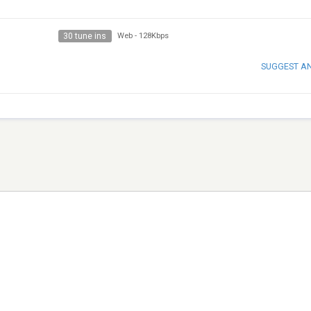
30 tune ins
Web
-
128Kbps
SUGGEST A