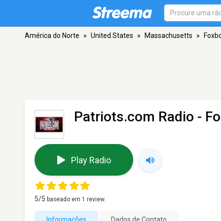
América do Norte
»
United States
»
Massachusetts
»
Foxb
Patriots.com Radio
- F
Play Radio
5
/5
baseado em
1
review.
Informações
Dados de Contato