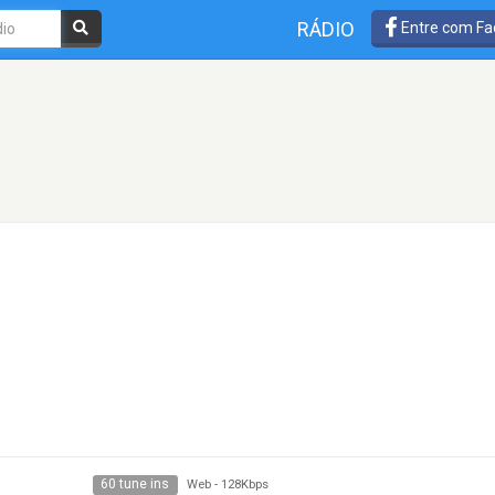
RÁDIO
Entre com Fa
60 tune ins
Web
-
128Kbps