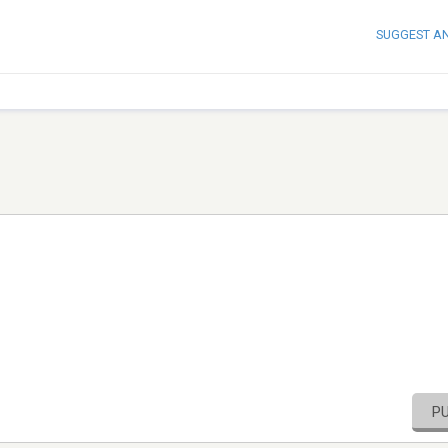
SUGGEST A
P