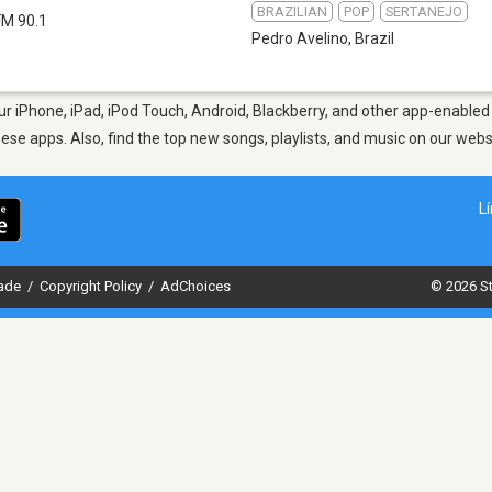
BRAZILIAN
POP
SERTANEJO
FM 90.1
Pedro Avelino
,
Brazil
r iPhone, iPad, iPod Touch, Android, Blackberry, and other app-enabled 
hese apps. Also, find the top new songs, playlists, and music on our webs
L
dade
/
Copyright Policy
/
AdChoices
© 2026 St