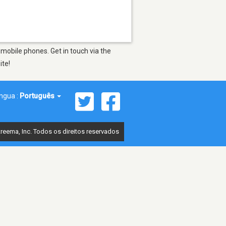
mobile phones. Get in touch via the
ite!
íngua :
Português
reema, Inc. Todos os direitos reservados