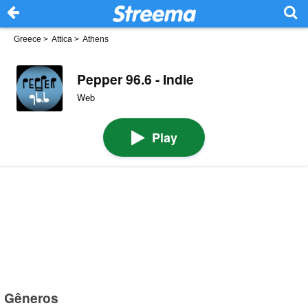
Greece
>
Attica
>
Athens
Pepper 96.6 - Indie
Web
Play
Gêneros