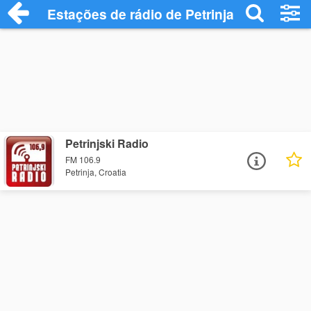
Estações de rádio de Petrinja - Ouça Onl
Petrinjski Radio
FM 106.9
Petrinja, Croatia