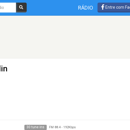
RÁDIO
Entre com Fa
lin
30 tune ins
FM 88.4
-
192Kbps