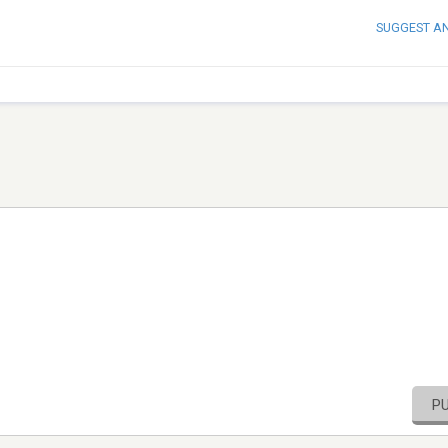
SUGGEST A
P