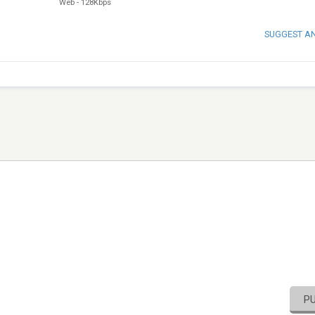
Web
-
128Kbps
SUGGEST A
P