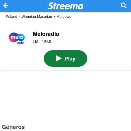
Poland
>
Warmian-Masurian
>
Mragowo
Meloradio
FM · 104.9
Play
Gêneros