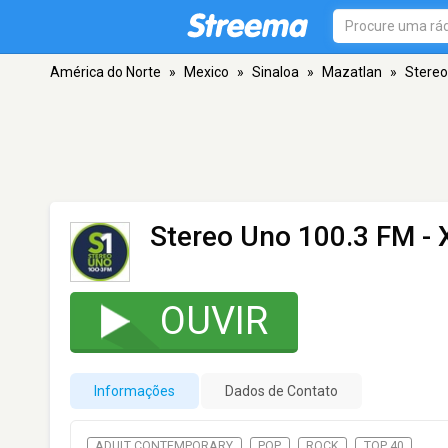
América do Norte
»
Mexico
»
Sinaloa
»
Mazatlan
»
Stereo
Stereo Uno 100.3 FM -
OUVIR
Informações
Dados de Contato
ADULT CONTEMPORARY
POP
ROCK
TOP 40