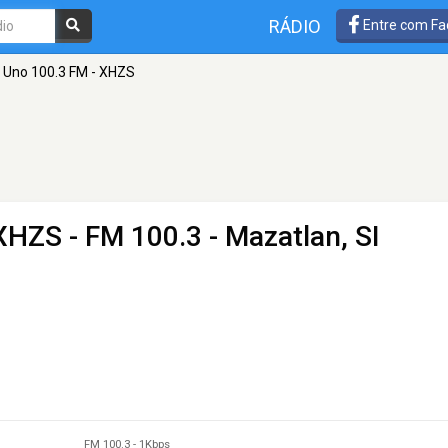
RÁDIO
Entre com Fa
 Uno 100.3 FM - XHZS
 XHZS
- FM 100.3 - Mazatlan, SI
FM 100.3
-
1Kbps