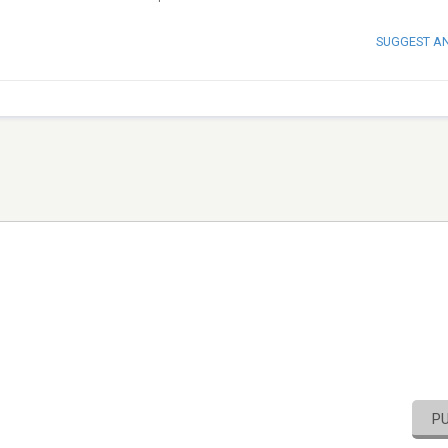
SUGGEST A
P