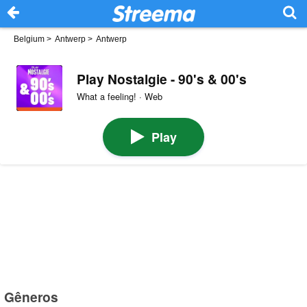
Belgium
>
Antwerp
>
Antwerp
Play Nostalgie - 90's & 00's
What a feeling! · Web
Play
Gêneros