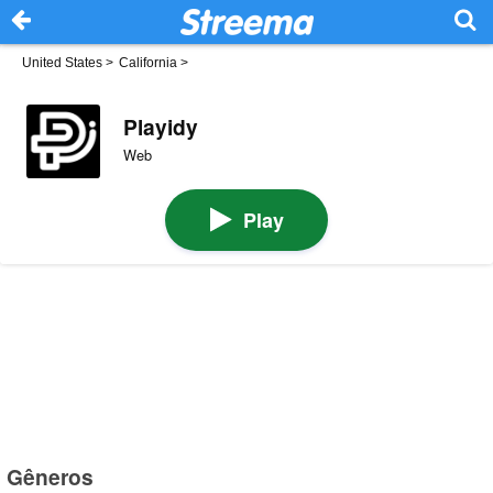
United States
>
California
>
Playidy
Web
Play
Gêneros