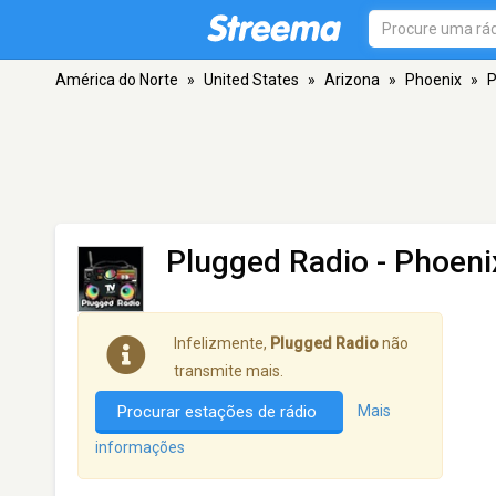
América do Norte
»
United States
»
Arizona
»
Phoenix
»
P
Plugged Radio
- Phoeni
Infelizmente,
Plugged Radio
não
transmite mais.
Procurar estações de rádio
Mais
informações