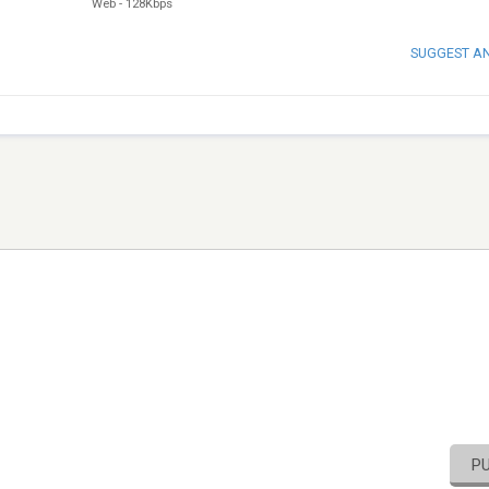
Web
-
128Kbps
SUGGEST A
P