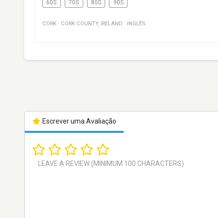
60S
70S
80S
90S
CORK
·
CORK COUNTY
,
IRELAND
·
INGLÊS
Escrever uma Avaliação