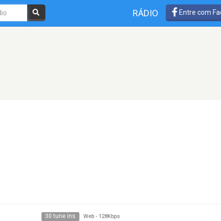
RÁDIO
Entre com Fa
30 tune ins
Web
-
128Kbps