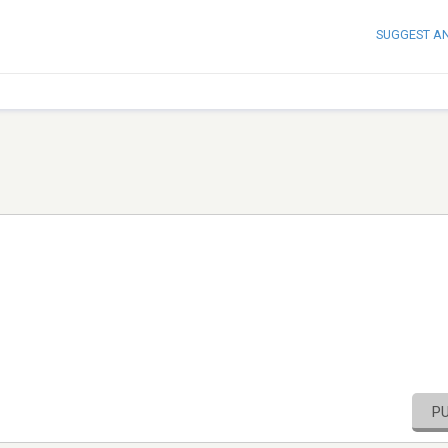
SUGGEST A
P