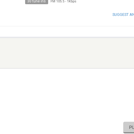
30 tune ins
FM 105.5
-
1Kbps
SUGGEST A
P