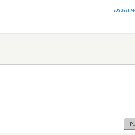
SUGGEST A
P