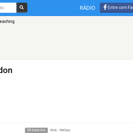
RÁDIO
Entre com Fa
eaching
don
30 tune ins
Web
-
96Kbps