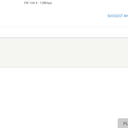
FM 104.4
-
128Kbps
SUGGEST A
P