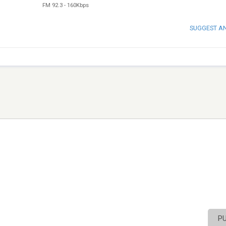
FM 92.3
-
160Kbps
SUGGEST A
P