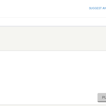
SUGGEST A
P