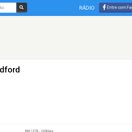
RÁDIO
Entre com Fa
dford
AM 1278
-
160Kbps