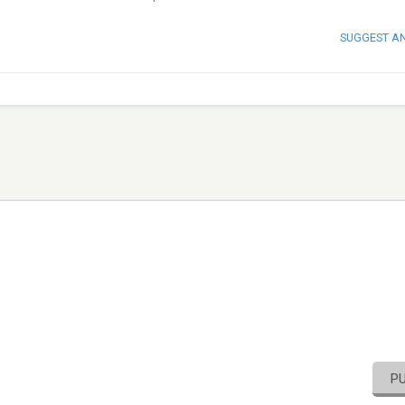
SUGGEST A
P