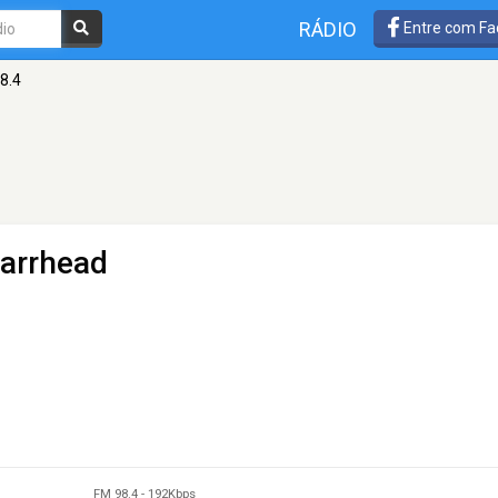
RÁDIO
Entre com Fa
8.4
Barrhead
FM 98.4
-
192Kbps