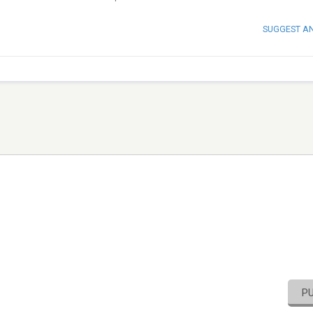
SUGGEST A
P