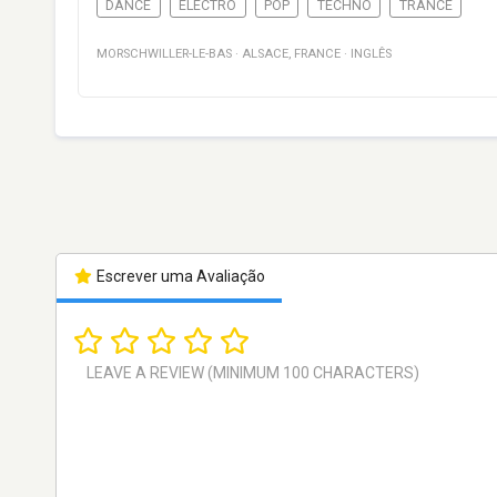
DANCE
ELECTRO
POP
TECHNO
TRANCE
MORSCHWILLER-LE-BAS
·
ALSACE
,
FRANCE
·
INGLÊS
Escrever uma Avaliação