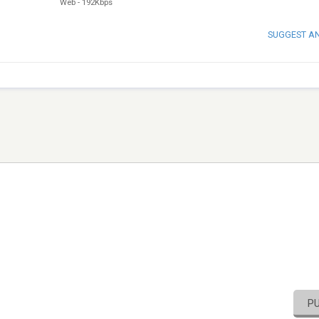
Web
-
192Kbps
SUGGEST A
P