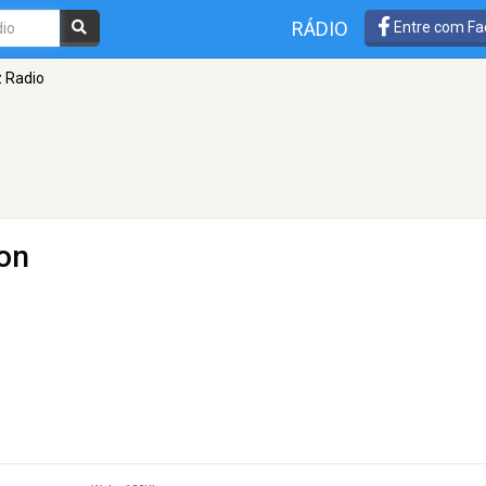
RÁDIO
Entre com Fa
 Radio
on