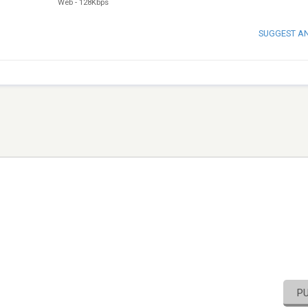
Web
-
128Kbps
SUGGEST A
P