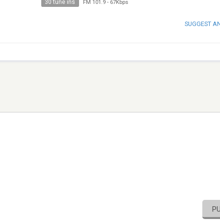
30 tune ins
FM 101.9
-
67Kbps
SUGGEST A
P