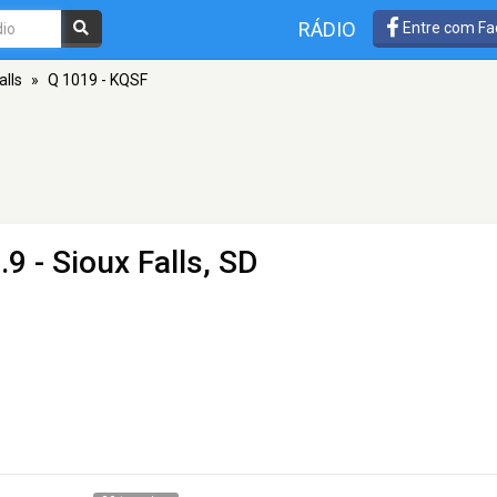
RÁDIO
Entre com Fa
alls
»
Q 1019 - KQSF
9 - Sioux Falls, SD