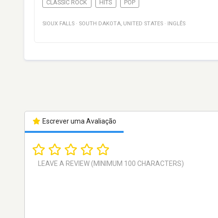
CLASSIC ROCK
HITS
POP
SIOUX FALLS
·
SOUTH DAKOTA
,
UNITED STATES
·
INGLÊS
Escrever uma Avaliação