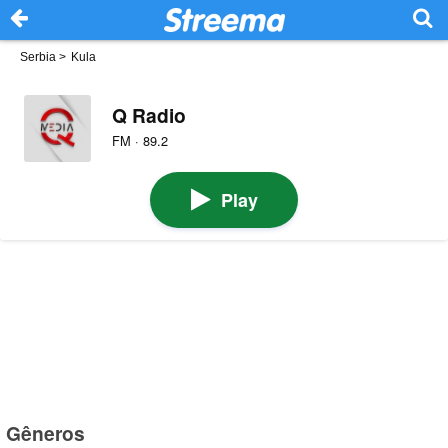
Serbia
>
Kula
Q Radio
FM · 89.2
Play
Gêneros