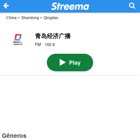
China
>
Shandong
>
Qingdao
青岛经济广播
FM · 102.9
Play
Gêneros