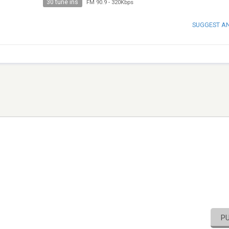
30 tune ins
FM 90.9
-
320Kbps
SUGGEST A
P