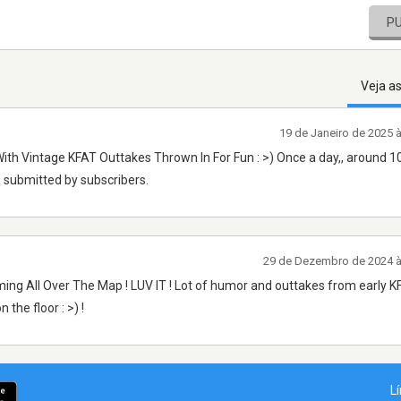
P
Veja a
19 de Janeiro de 2025 
 With Vintage KFAT Outtakes Thrown In For Fun : >) Once a day,, around 1
 submitted by subscribers.
29 de Dezembro de 2024 
ing All Over The Map ! LUV IT ! Lot of humor and outtakes from early K
the floor : >) !
L