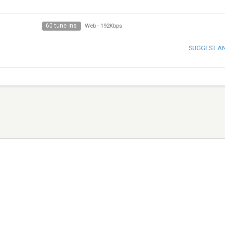
60 tune ins
Web
-
192Kbps
SUGGEST A