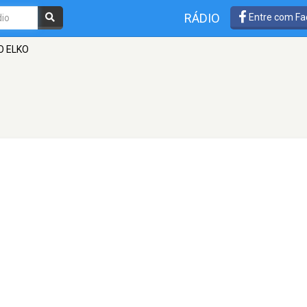
RÁDIO
Entre com Fa
O ELKO