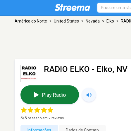
América do Norte
»
United States
»
Nevada
»
Elko
»
RADI
RADIO ELKO
- Elko, NV
Play Radio
5
/5
baseado em
2
reviews.
Informações
Dados de Contato