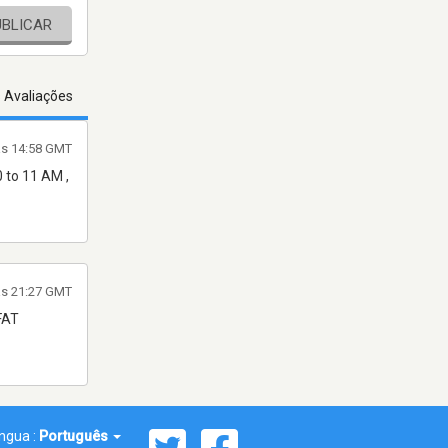
UBLICAR
s Avaliações
às 14:58 GMT
0 to 11 AM ,
às 21:27 GMT
FAT
íngua :
Português