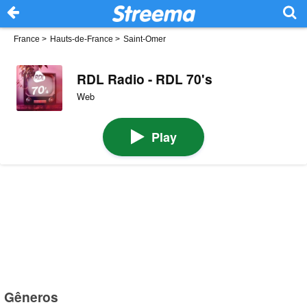
France
>
Hauts-de-France
>
Saint-Omer
RDL Radio - RDL 70's
Web
Play
Gêneros