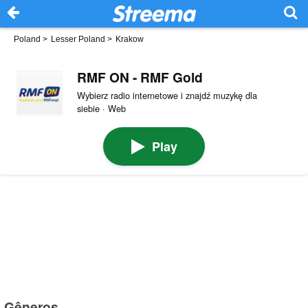
Poland
>
Lesser Poland
>
Krakow
RMF ON - RMF Gold
Wybierz radio internetowe i znajdź muzykę dla
siebie · Web
Play
Gêneros