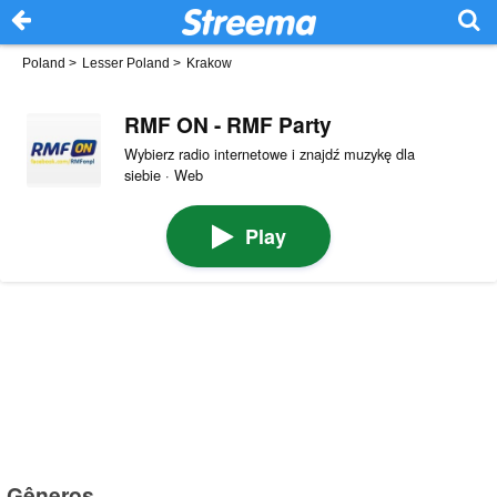
Poland
>
Lesser Poland
>
Krakow
RMF ON - RMF Party
Wybierz radio internetowe i znajdź muzykę dla
siebie · Web
Play
Gêneros