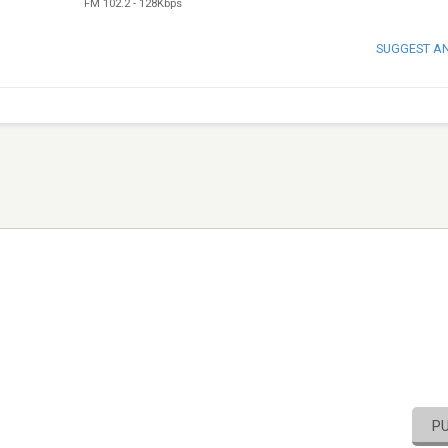
FM 102.2
-
128Kbps
SUGGEST A
P