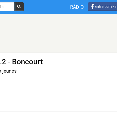
RÁDIO
Entre com Fa
.2 - Boncourt
x jeunes