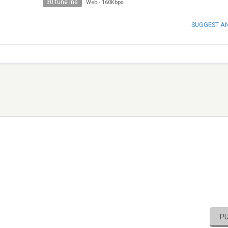
30 tune ins
Web
-
160Kbps
SUGGEST A
P