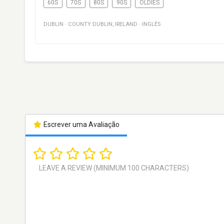
60S
70S
80S
90S
OLDIES
DUBLIN
·
COUNTY DUBLIN
,
IRELAND
·
INGLÊS
Escrever uma Avaliação