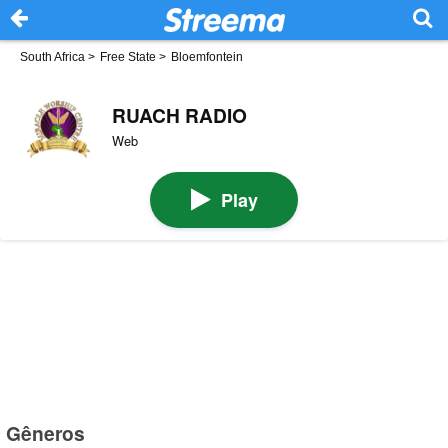
South Africa
>
Free State
>
Bloemfontein
RUACH RADIO
Web
Play
Gêneros