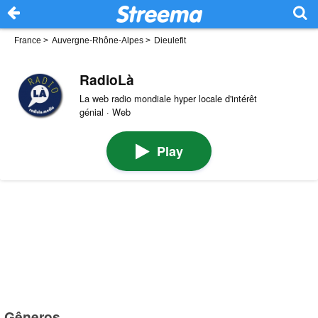
France
>
Auvergne-Rhône-Alpes
>
Dieulefit
RadioLà
La web radio mondiale hyper locale d'intérêt
génial · Web
Play
Gêneros