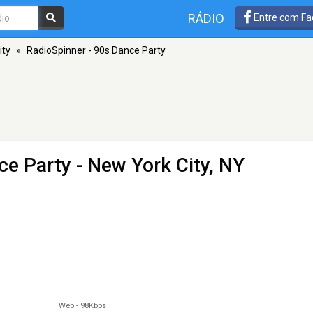
RÁDIO
Entre com Fa
ity
»
RadioSpinner - 90s Dance Party
ce Party
- New York City, NY
Web
-
98Kbps