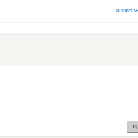
SUGGEST A
P