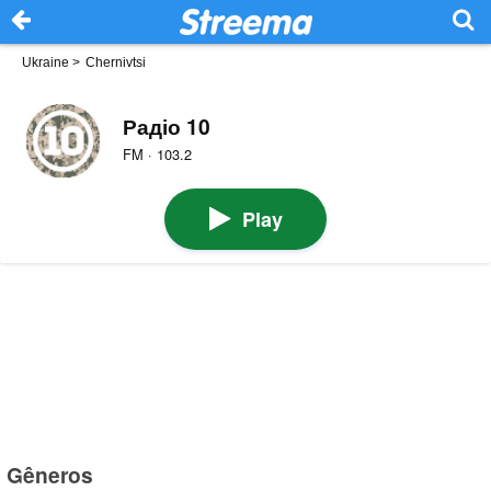
Ukraine
>
Chernivtsi
Радіо 10
FM · 103.2
Play
Gêneros