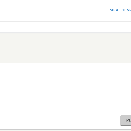
SUGGEST A
P