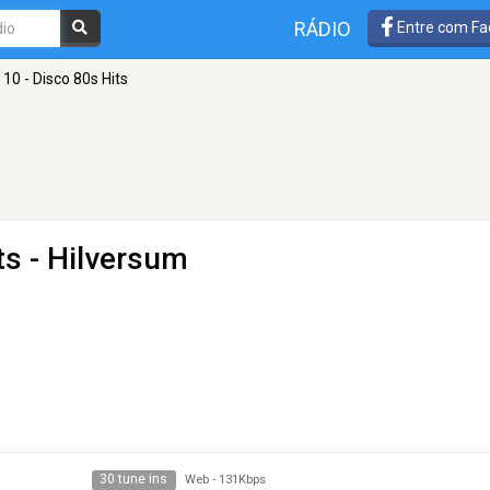
RÁDIO
Entre com Fa
 10 - Disco 80s Hits
ts
- Hilversum
30 tune ins
Web
-
131Kbps