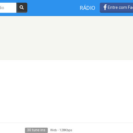
RÁDIO
Entre com Fa
30 tune ins
Web
-
128Kbps