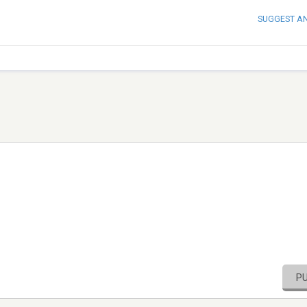
SUGGEST A
P