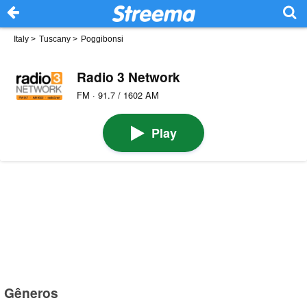
Italy
>
Tuscany
>
Poggibonsi
Radio 3 Network
FM · 91.7 / 1602 AM
Play
Gêneros