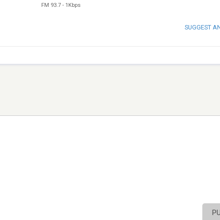
FM 93.7
-
1Kbps
SUGGEST A
P