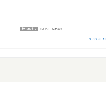
30 tune ins
FM 94.1
-
128Kbps
SUGGEST A