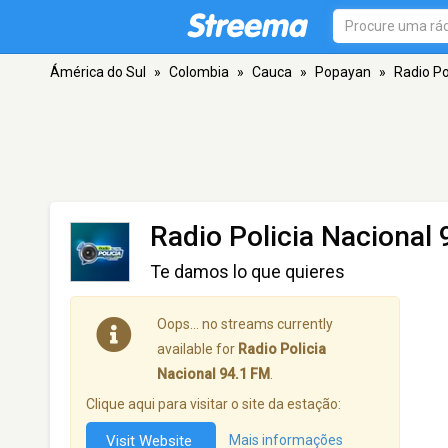
Ámérica do Sul
»
Colombia
»
Cauca
»
Popayan
»
Radio Po
Radio Policia Nacional
Te damos lo que quieres
Oops… no streams currently
available for
Radio Policia
Nacional 94.1 FM
.
Clique aqui para visitar o site da estação:
Visit Website
Mais informações