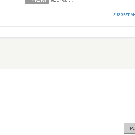
30 tune ins
Web
-
128Kbps
SUGGEST A
P