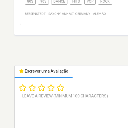
80S
90S
DANCE
HITS
POP
ROCK
BEESENSTEDT
·
SAXONY-ANHALT
,
GERMANY
·
ALEMÃO
Escrever uma Avaliação