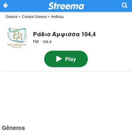
Greece
>
Central Greece
>
Amfissa
Ράδιο Άμφισσα 104,4
FM · 104.4
Play
Gêneros