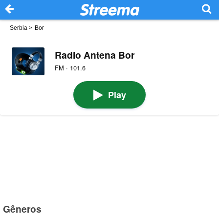
Serbia
>
Bor
Radio Antena Bor
FM · 101.6
Play
Gêneros