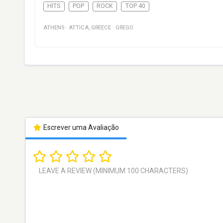
HITS
POP
ROCK
TOP 40
ATHENS
·
ATTICA
,
GREECE
·
GREGO
Escrever uma Avaliação