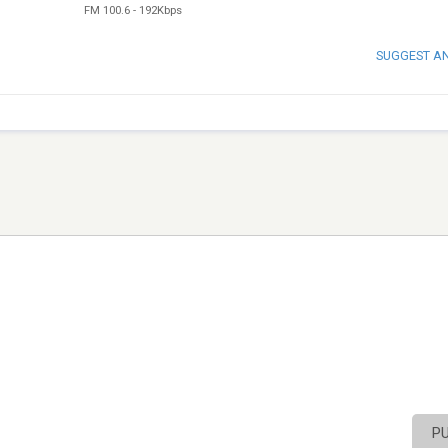
FM 100.6
-
192Kbps
SUGGEST A
P