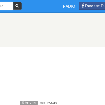
RÁDIO
Entre com Fa
30 tune ins
Web
-
192Kbps