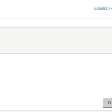
SUGGEST A
P