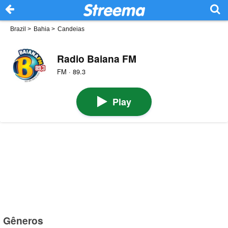
Brazil
>
Bahia
>
Candeias
Radio Baiana FM
FM · 89.3
Play
Gêneros