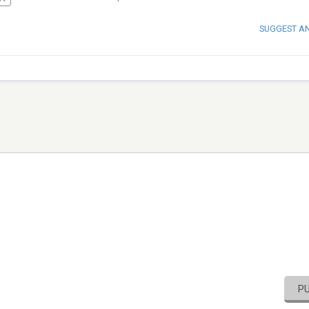
SUGGEST A
P