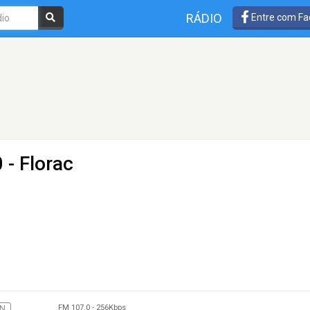
RÁDIO
Entre com Fa
 - Florac
FM 107.0
-
256Kbps
ON