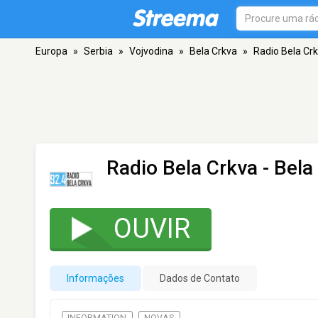
Europa
»
Serbia
»
Vojvodina
»
Bela Crkva
»
Radio Bela Cr
Radio Bela Crkva
- Bela
OUVIR
Informações
Dados de Contato
INFORMATION
NOVAS