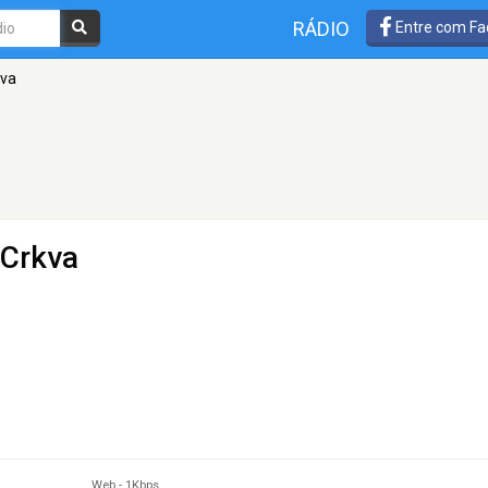
RÁDIO
Entre com Fa
kva
 Crkva
Web
-
1Kbps