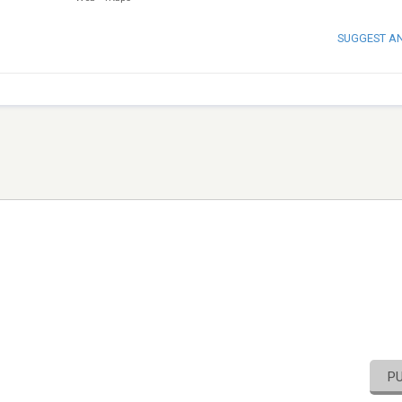
SUGGEST A
P